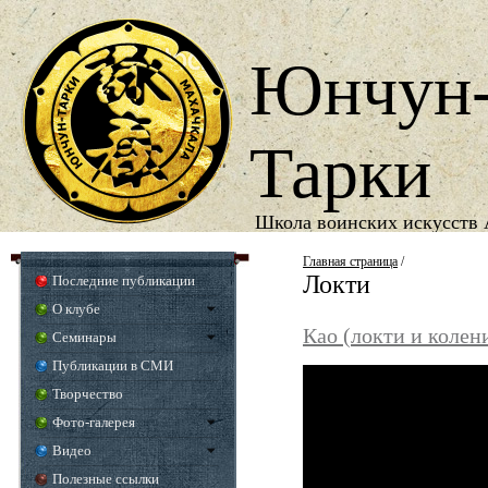
Юнчун
Тарки
Школа воинских искусств 
1987
Год основания школы
Главная страница
/
Локти
Последние публикации
О клубе
Као (локти и колен
Семинары
Публикации в СМИ
Творчество
Фото-галерея
Видео
Полезные ссылки