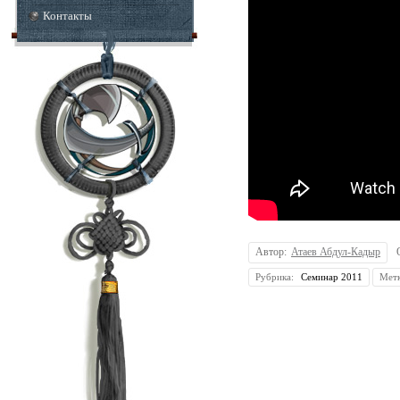
Контакты
Автор:
Атаев Абдул-Кадыр
Рубрика:
Семинар 2011
Мет