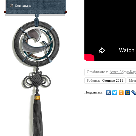
Контакты
Опубликовал:
Атаев Абдул-Ка
Рубрика:
Семинар 2011
Мет
Поделиться: