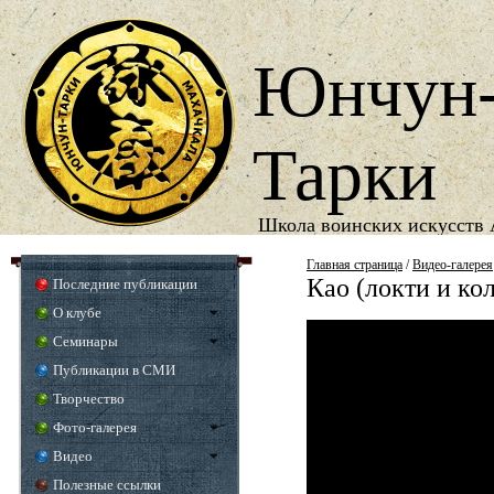
Юнчун
Тарки
Школа воинских искусств 
1987
Год основания школы
Главная страница
/
Видео-галерея
Као (локти и ко
Последние публикации
О клубе
Семинары
Публикации в СМИ
Творчество
Фото-галерея
Видео
Полезные ссылки