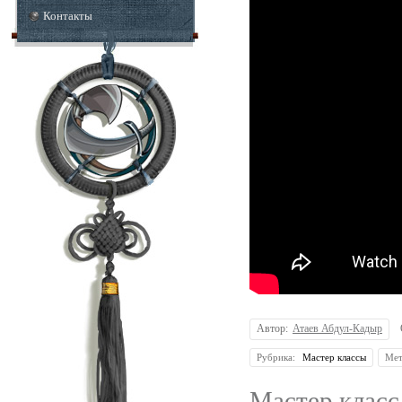
Контакты
Автор:
Атаев Абдул-Кадыр
Рубрика:
Мастер классы
Мет
Мастер класс