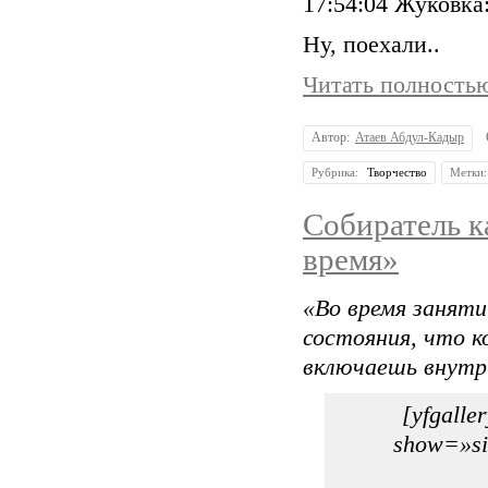
17:54:04 Жуковк
Ну, поехали..
Читать полност
Автор:
Атаев Абдул-Кадыр
Рубрика:
Творчество
Метки
Собиратель к
время»
«Во время занят
состояния, что к
включаешь внутр
[yfgalle
show=»si