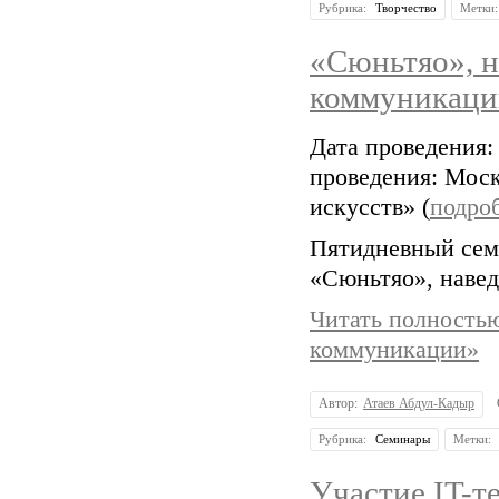
Рубрика:
Творчество
Метки
«Сюньтяо», н
коммуникаци
Дата проведения:
проведения: Моск
искусств» (
подро
Пятидневный сем
«Сюньтяо», навед
Читать полностью
коммуникации»
Автор:
Атаев Абдул-Кадыр
Рубрика:
Семинары
Метки:
Участие IT-т