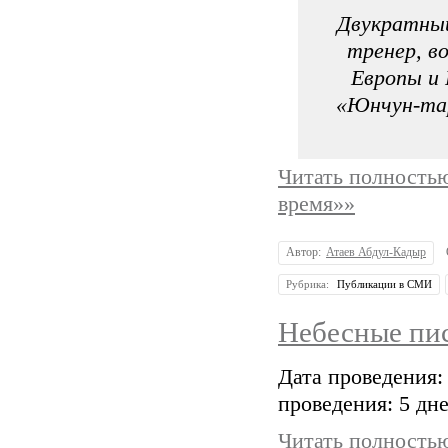
Двукратный
тренер, в
Европы и 
«Юнчун-тар
Читать полность
время»»
Автор:
Атаев Абдул-Кадыр
Рубрика:
Публикации в СМИ
Небесные пис
Дата проведения:
проведения: 5 дне
Читать полность