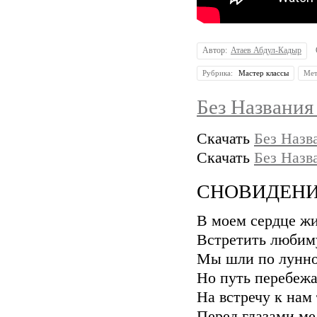
Автор:
Атаев Абдул-Кадыр
Рубрика:
Мастер классы
Мет
Без Названия
Скачать
Без Назв
Скачать
Без Назв
СНОВИДЕНИЕ
В моем сердце жи
Встретить любиму
Мы шли по лунно
Но путь перебежа
На встречу к нам
Перед глазами ме