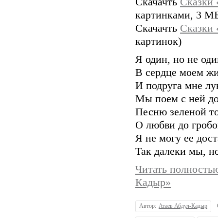
Скачачть
Сказки 
картинками, 3 М
Скачачть
Сказки 
картинок)
Я один, но не од
В сердце моем жи
И подруга мне лу
Мы поем с ней до
Песню зеленой т
О любви до гробо
Я не могу ее дос
Так далеки мы, но
Читать полностью
Кадыр»
Автор:
Атаев Абдул-Кадыр