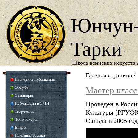
Юнчун
Тарки
Школа воинских искусств 
1987
Год основания школы
Главная страница
/
Последние публикации
О клубе
Мастер класс
Семинары
Проведен в Росс
Публикации в СМИ
Культуры (РГУФК
Творчество
Фото-галерея
Саньда в 2005 год
Видео
Полезные ссылки