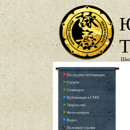
Т
Шко
Год о
Последние публикации
О клубе
Семинары
Публикации в СМИ
Творчество
Фото-галерея
Видео
Полезные ссылки