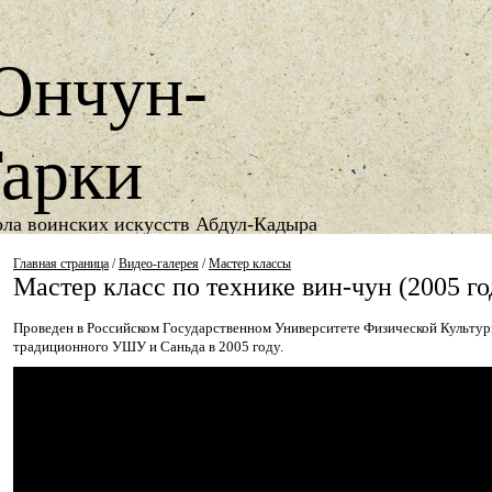
Юнчун-
арки
ла воинских искусств Абдул-Кадыра
1987
снования школы
Главная страница
/
Видео-галерея
/
Мастер классы
Мастер класс по технике вин-чун (2005 го
Проведен в Российском Государственном Университете Физической Культу
традиционного УШУ и Саньда в 2005 году.