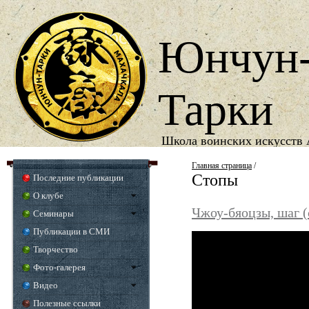
Юнчун
Тарки
Школа воинских искусств 
1987
Год основания школы
Главная страница
/
Стопы
Последние публикации
О клубе
Чжоу-бяоцзы, шаг 
Семинары
Публикации в СМИ
Творчество
Фото-галерея
Видео
Полезные ссылки