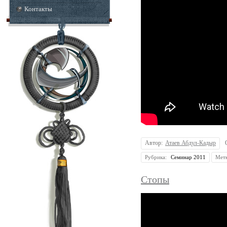
Контакты
Автор:
Атаев Абдул-Кадыр
Рубрика:
Семинар 2011
Мет
Стопы