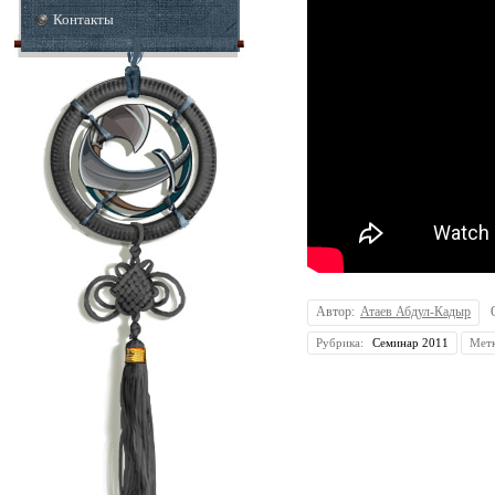
Контакты
Автор:
Атаев Абдул-Кадыр
Рубрика:
Семинар 2011
Мет