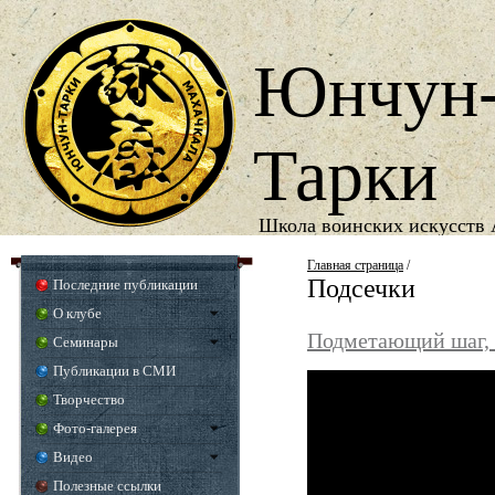
Юнчун
Тарки
Школа воинских искусств 
1987
Год основания школы
Главная страница
/
Подсечки
Последние публикации
О клубе
Подметающий шаг, 
Семинары
Публикации в СМИ
Творчество
Фото-галерея
Видео
Полезные ссылки