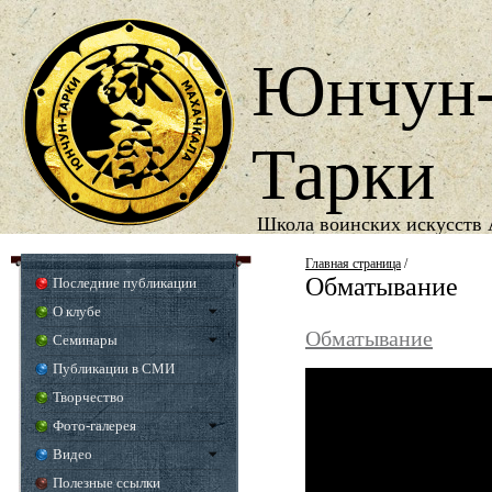
Юнчун
Тарки
Школа воинских искусств 
1987
Год основания школы
Главная страница
/
Обматывание
Последние публикации
О клубе
Обматывание
Семинары
Публикации в СМИ
Творчество
Фото-галерея
Видео
Полезные ссылки