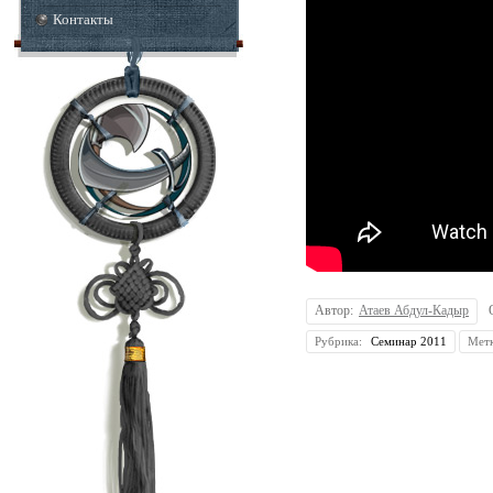
Контакты
Автор:
Атаев Абдул-Кадыр
Рубрика:
Семинар 2011
Мет