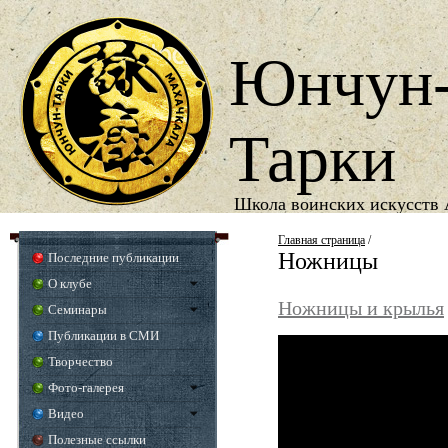
Юнчун
Тарки
Школа воинских искусств 
1987
Год основания школы
Главная страница
/
Ножницы
Последние публикации
О клубе
Ножницы и крылья
Семинары
Публикации в СМИ
Творчество
Фото-галерея
Видео
Полезные ссылки