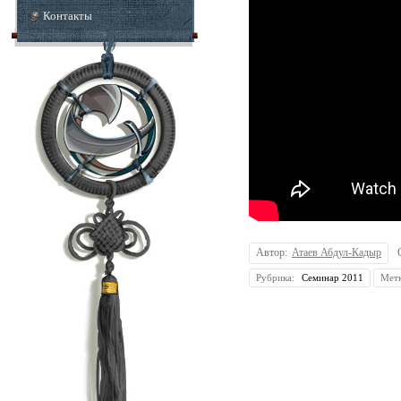
Контакты
Автор:
Атаев Абдул-Кадыр
Рубрика:
Семинар 2011
Мет