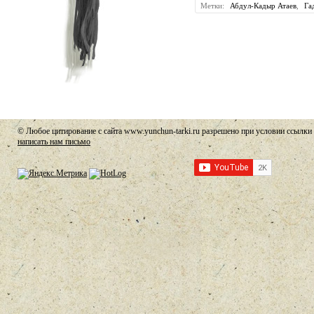
Метки:
Абдул-Кадыр Атаев
,
Га
© Любое цитирование с сайта www.yunchun-tarki.ru разрешено при условии ссылки 
написать нам письмо