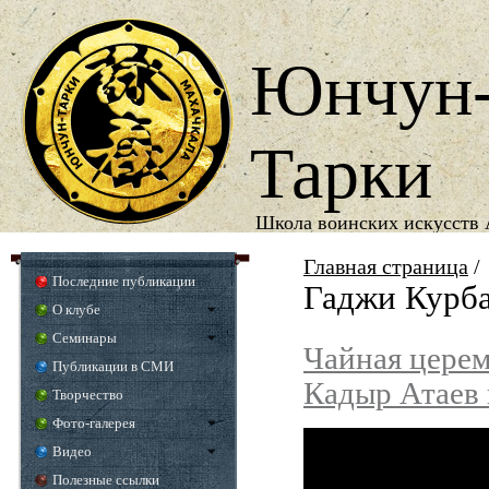
Юнчун
Тарки
Школа воинских искусств 
1987
Год основания школы
Главная страница
/
Последние публикации
Гаджи Курб
О клубе
Семинары
Чайная церем
Публикации в СМИ
Кадыр Атаев
Творчество
Фото-галерея
Видео
Полезные ссылки