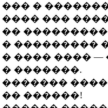
��� � �������
���� ��� ����
�� ���������
� ��������� �
� ���� ���� —
� �������.
������� ���
�� ������!
������ �����