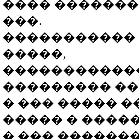
���� ������� 
���.
�����������
�����,
������������
��������� ��
� ��� ����� �
����� � �����
� ��� �������