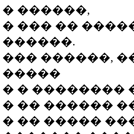
� ������,
� ��� �� ���
������.
��� ������, �
�����
� � �������� 
� �� ������ �
� �� ����� ���