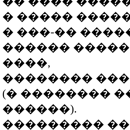
�� ���� �����
� ����� �����
�
���-��
�����
������ �����
����,
�������� ���
(� �������� 
������).
��������� ��