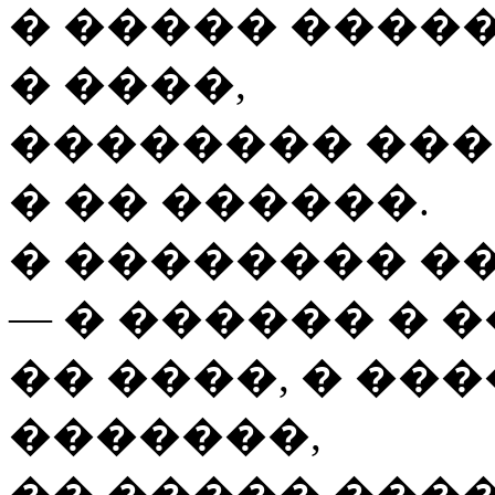
� ����� ����
� ����,
�������� ���
� �� ������.
� �������� ��
— � ������ � 
�� ����, � ��
�������,
�� ����� ���