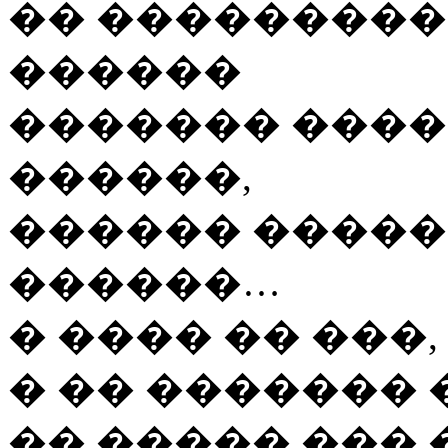
�� ���������
������
������� ����
������,
������ �����
������…
� ���� �� ���
� �� ������� 
�� ����� ��� 