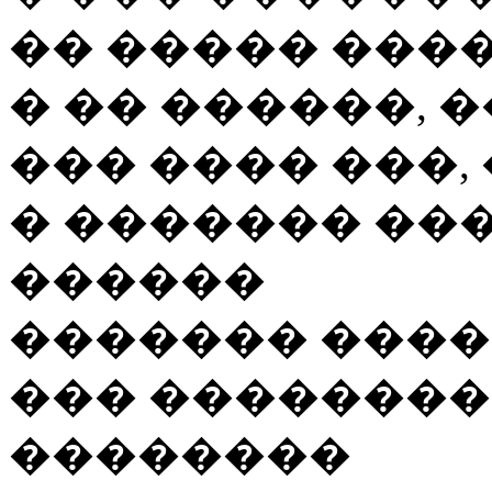
�� ����� ����
� �� ������, �
��� ���� ���,
� ������� ��
������
������� ����
��� ��������
��������