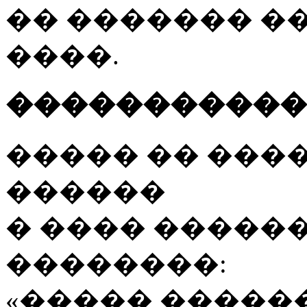
�� ������� ��
����.
�����������
����� �� ���
������
� ���� �����
��������:
«����� �����