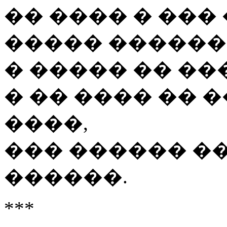
�� ���� � ���
����� ������
� ����� �� ��
� �� ���� �� 
����,
��� ������ ��
������.
***