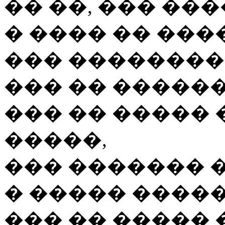
�� ��, ��� ��
� ���� �� ���
��� ��������
��� �� ������
��� �� ����� 
�����,
��� ������� �
� ����� �����
��� �� �����