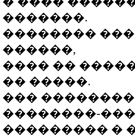
� ���� ������
�������.
�������� ���
������,
���� �� ����
�� �����.
��� ��������
��������-��
��������� � 