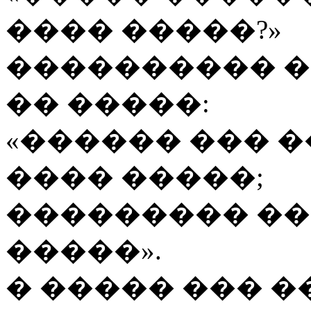
���� �����?»
���������� �
�� �����:
«������ ��� �
���� �����;
��������� ��
�����».
� ����� ��� �