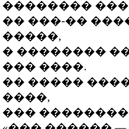
�������� ��
��
���-��
����
�����,
� �������� �
��� ����.
�� ����� ���
����,
��� ��������
«��� ������ —