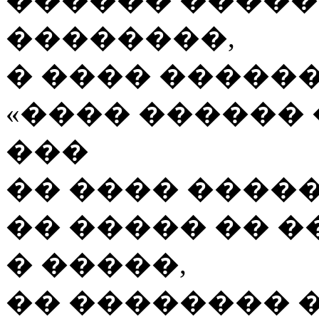
��������,
� ���� ������
«���� ������
���
�� ���� �����
�� ����� �� 
� �����,
�� �������� �