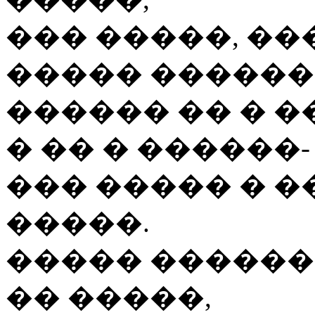
��� �����, ��
����� ������,
������ �� � 
� �� � ������-
��� ����� � 
�����.
����� ������
�� �����,