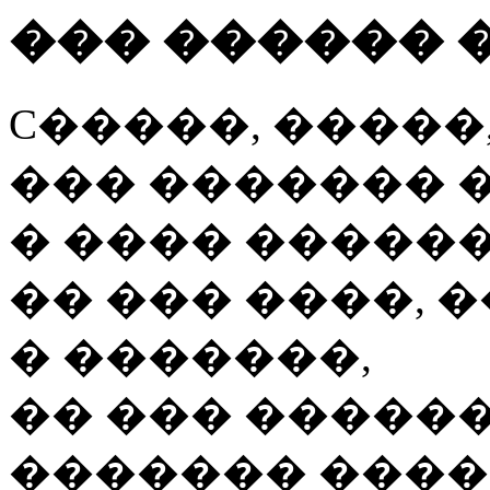
��� ������ 
C�����, �����,
��� ������� �
� ���� �����
�� ��� ����, 
� �������,
�� ��� ������
������� ����