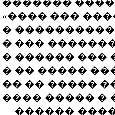
������� ����
«���� ��� ��
� ����������
� ��� ������
� ������ ���
� �� ����� ��
�� �� ����� �
���� ����� � 
— ������ ���