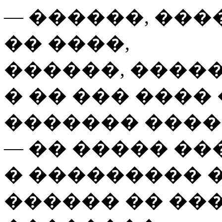
— ������, ���
�� ����,
������, �����
� �� ��� ����
������� ����
— �� ����� �
� ��������� �
������ �� ��