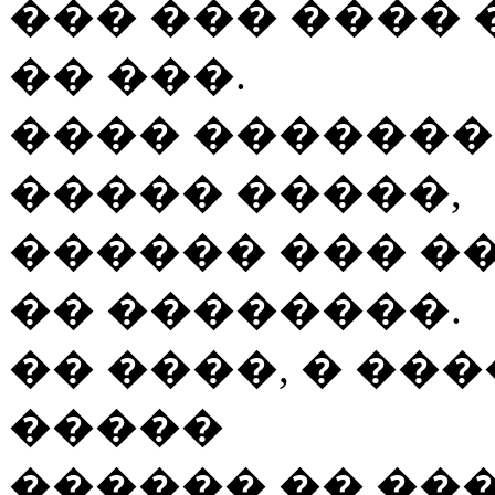
��� ��� ����
�� ���.
���� �������
����� �����,
������ ��� �
�� ��������.
�� ����, � ��
�����
������ �� ���