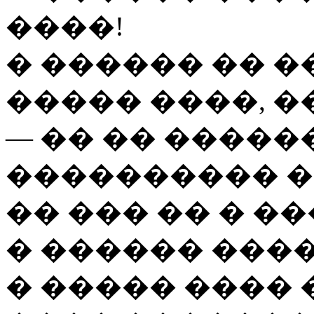
����!
� ������ �� �
����� ����, �
— �� �� �����
���������� �
�� ��� �� � ��
� ������ ����
� ����� ���� 