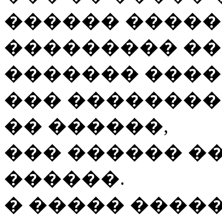
������ �����
��������� ��
������� ����
��� ��������
�� ������,
��� ������ �
������.
� ����� ����