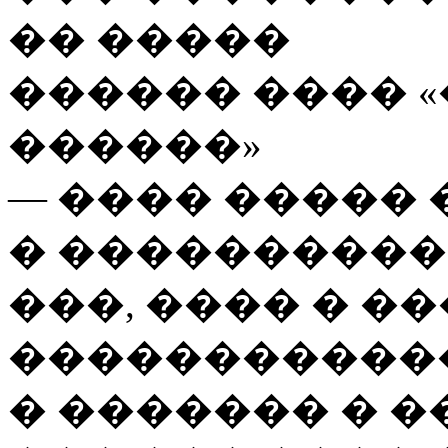
�� �����
������ ���� 
������»
— ���� �����
� ����������
���, ���� � �
�����������
� ������� � �