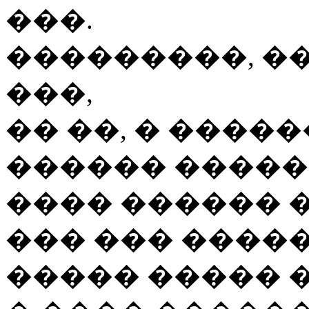
���.
���������, ��
���,
�� ��, � �����
������ �����
���� ������ �
��� ��� ����
����� ����� 