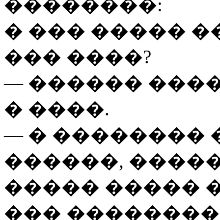
��������:
� ��� ����� �
��� ����?
— ������ ����
� ����.
— � ��������
������, �����
����� ����� 
��� ��������