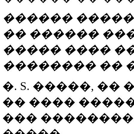
������ �����
�� ������ ���
����� ���� �
�������� �� 
�. S. �����
, ��
�� ���� �����
��� ��������
�����,