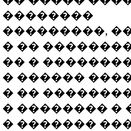
��������
���������, ��
� �� ��������
�� � ��������
� ������ ����
� �� �������
� �������� � 
� ������� ���