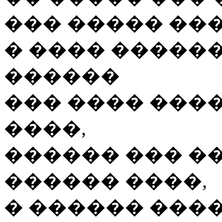
��� ����� ���
� ���� �����
������
��� ���� ����
����,
������ ��� �
������ ����,
� ������ ����