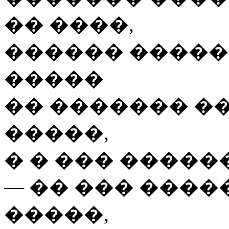
�� ����,
������ �����
�����
�� ������� �
�����,
� � ��� �����
— �� ���
����
�����,