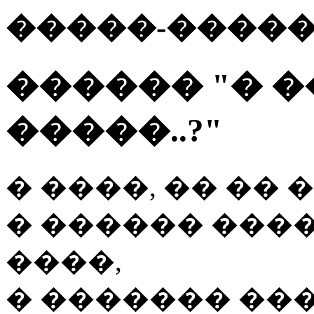
�����-����
������ "� ��
�����..?"
� ����, �� ��
� ������ ���
����,
� ������� ���