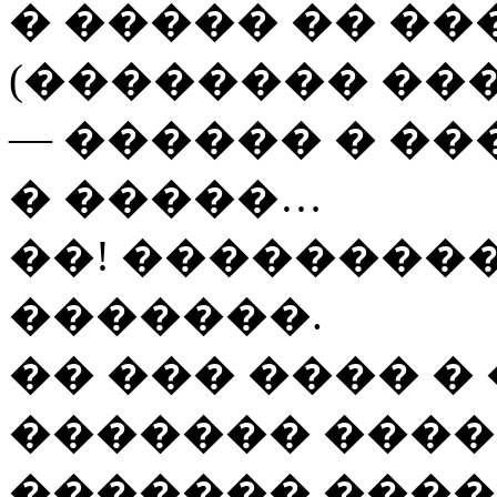
� ����� �� �
(�������� ���
— ������ � ��
� �����…
��! ���������
�������.
�� ��� ���� �
������� �����
������� ���� 