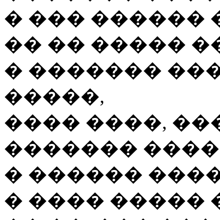
� ��� ������ 
�� �� ����� �
� ������� ��
�����,
���� ����, ��
������� ����
� ������ ����
� ���� ����� 