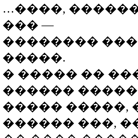
…����, �����
��� —
�������� ���
�����.
� ����� �� ��
������ �����
����� �����, 
������ ���, �