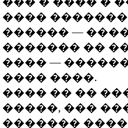
��� � ���� � �
���� �������
������ — ����
������� �� �
���� — ������
���� ����.
���� �� �� �
�����, ��� ��
������� ����