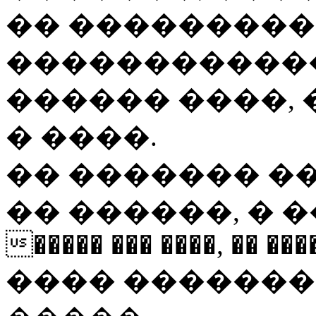
�� ���������
������������
������ ����, 
� ����.
�� ������� ��
�� ������, � 
����� ��� ����, �� ����
���� �������