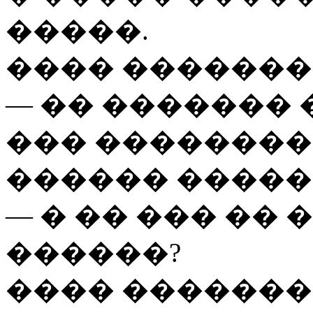
�����.
���� �������
— �� ������� 
��� ��������
������ �����
— � �� ��� ��
������?
���� ������