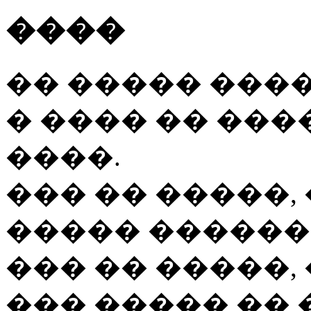
����
�� ����� ���
� ���� �� ��
����.
��� �� �����,
����� ������,
��� �� �����,
��� ����� �� 