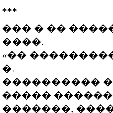
***
��� � �� ����
����.
«�� ���������
�.
���������� �
����� ������
�������, ����