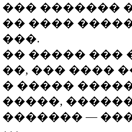
��� ������� 
�� ���� �����
���.
�� ����� ��� 
��, ��� ���� 
� ����� �����
�����, ������
������� — ���