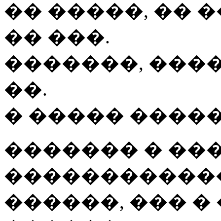
�� �����, �� 
�� ���.
�������, ���
��.
� ����� ����
������� � ���
������������
������, ��� �