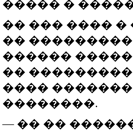
����� � �����
�� ��� ���� �
�� ����������
������ �����
�� ���������
���� �������
��������.
— �� �� �����