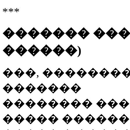
***
������� ���
������)
���, ��������
�������
�������� ���
����� ������