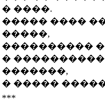
� ����.
����� ���� �
�����,
���������� �
� ����������
�������,
� ����� �����
***