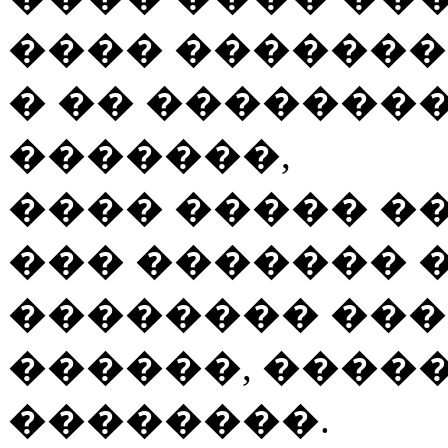
���� �������
� �� ��������
�������,
���� ����� ��
��� ������� 
�������� ���
������, �����
��������.