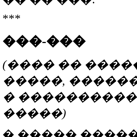
***
���-���
(���� �� ����
�����, �����
� ����������
�����)
� ����� �����