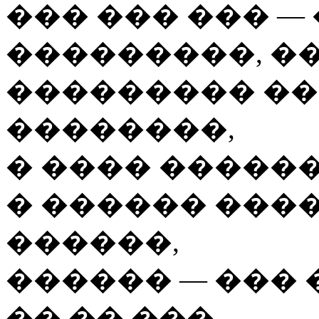
��� ��� ��� — 
���������, ��
��������� ��
��������,
� ���� �����
� ������ ����
������,
������ — ��� 
�� �� ���.