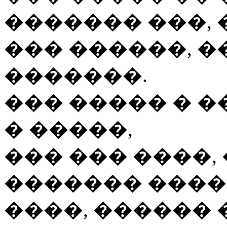
������� ���,
��� ������, �
�������.
��� ����� � �
� �����,
��� ��� ����, 
������� ����
����, ������ 