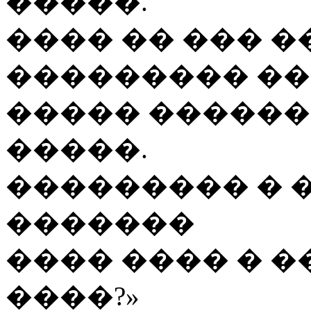
�����.
���� �� ��� �
��������� ��
����� ������
�����.
��������� � 
�������
���� ���� � �
����?»