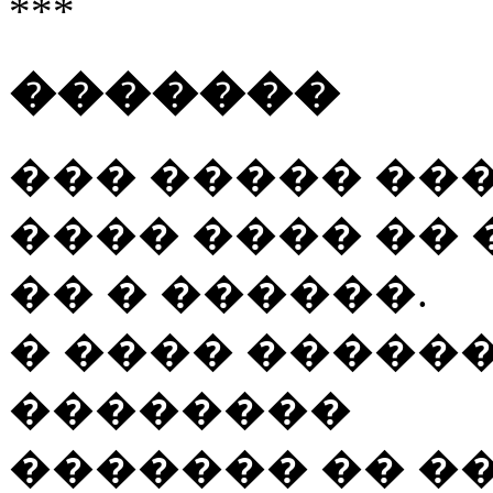
***
�������
��� ����� ���
���� ���� ��
�� � ������.
� ���� �����
��������
������� �� ��