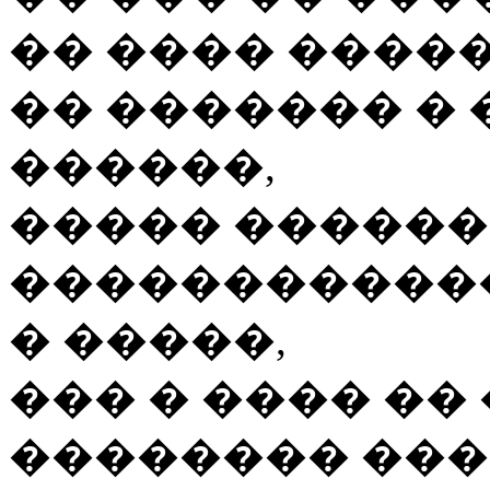
�� ���� ����
�� ������� � 
������,
����� ������
������������
� �����,
��� � ���� �� 
�������� ���,