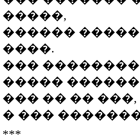
�����,
������ �����
����.
��� ��������
����� ������
��� �� �� ���,
� ��� ������
***