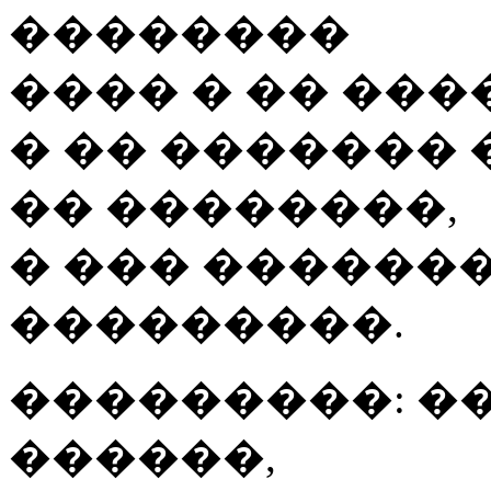
��������
���� � �� ���
� �� �������
�� ��������,
� ��� �������
���������.
���������: �
������,