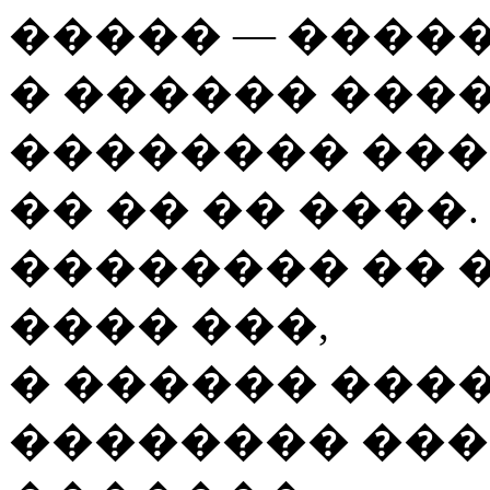
����� — ����
� ������ ����
�������� ���
�� �� �� ����.
�������� �� 
���� ���,
� ������ ����
�������� ���