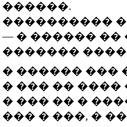
������.
���������� �
— � ������ ��
������� ����
� ������ ��� 
� ��� �� ����
� ��� �� � ��
��� � ���, � �