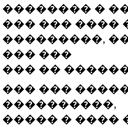
�������� � ��
��� ��� ���� 
���������, �
��� ���
��� �� ������
��� ��� ����
����������,
����� � ����