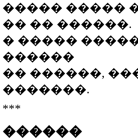
����� ����� 
�� �� ������.
� ����� ����
������
�� ������, ��
�������.
***
������