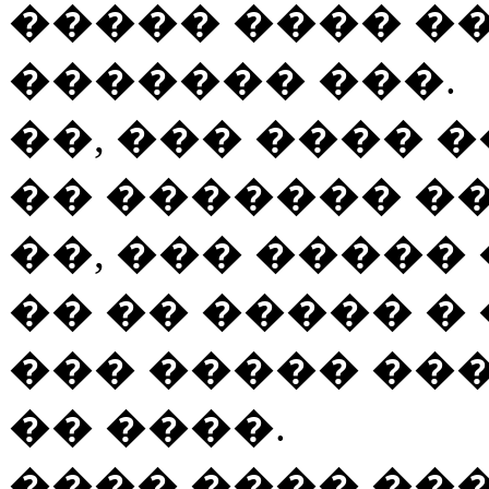
����� ���� �
������� ���.
��, ��� ���� �
�� ������� �
��, ��� �����
�� �� ����� � 
��� ����� ��
�� ����.
���� ���� ���