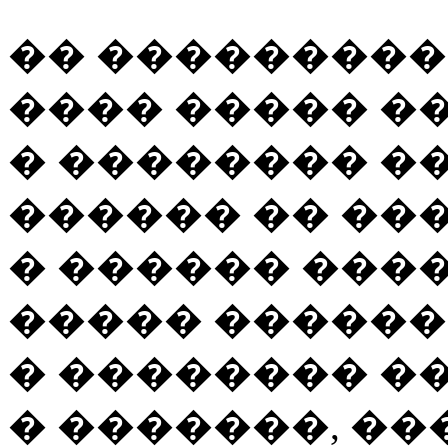
�� ����������
���� ����� �
� ��������
��
������ �� ���
� ������ ����
����� ������ 
� �������� ��
� �������, ��