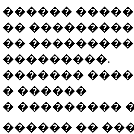
������ �����
�� ���������
�� ��������
���������.
������� ����
� ������
� ��������� �
������ �� ���