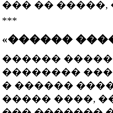
��� �� �����,
***
«������ ���
������ �����
�������� ���
� ������ ����
����� ����, �
��� ������� 