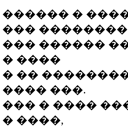
������ � ����
��� ���������
��� ������ �
� ����
� �� �������
���� ���.
��� � ���� ��
� ����,