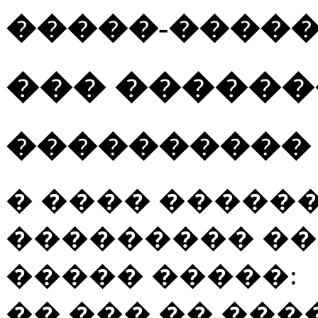
�����-����
��� �����
���������� №
� ���� �����
��������� ��
����� �����:
�� ��� �� ���