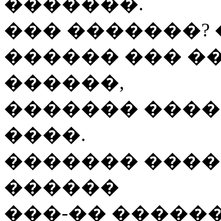
�������.
��� �������? 
������ ��� �
������,
������� ����
����.
������� ����
������
���-��
������