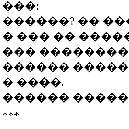
���:
������? �� ��
� ��� �� ����
��� ��������
������ �����
� ����.
������
�����
***