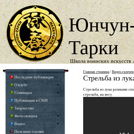
Юнчун
Тарки
Школа воинских искусств 
1987
Год основания школы
Главная страница
/
Видео-галерея
Стрельба из лу
Последние публикации
О клубе
Стрельба из лука разными сп
Семинары
стрельба, на весу.
Публикации в СМИ
Творчество
Фото-галерея
Видео
Полезные ссылки