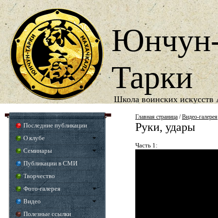
Юнчун
Тарки
Школа воинских искусств 
1987
Год основания школы
Главная страница
/
Видео-галерея
Руки, удары
Последние публикации
О клубе
Часть 1:
Семинары
Публикации в СМИ
Творчество
Фото-галерея
Видео
Полезные ссылки