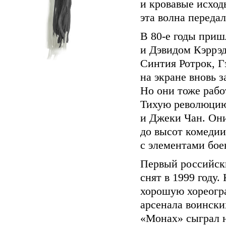
и кровавые исход
эта волна передал
В
80-е
годы пришл
и Дэвидом Кэррэд
Синтия Ротрок, Г
на экране вновь 
Но они тоже рабо
Тихую революцию
и Джеки Чан. Он
до высот комедии
с элементами бое
Первый российск
снят в 1999 году
хорошую хореогр
арсенала воински
«Монах» сыграл 