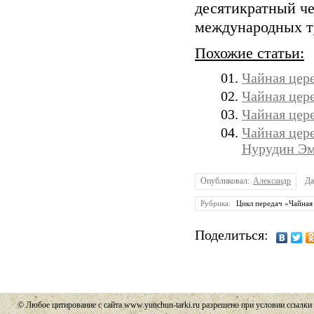
десятикратный ч
международных т
Похожие статьи:
Чайная цер
Чайная цер
Чайная цер
Чайная цер
Нурудин Э
Опубликовал:
Александр
Да
Рубрика:
Цикл передач «Чайная
Поделиться:
© Любое цитирование с сайта www.yunchun-tarki.ru разрешено при условии ссылки 