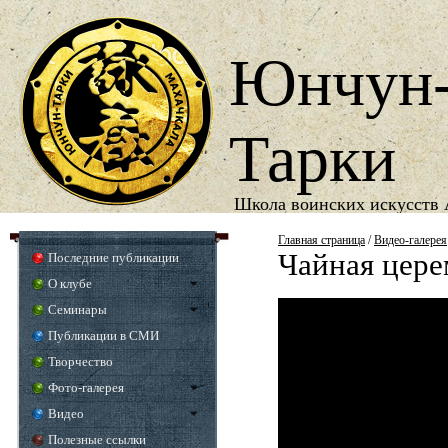
Юнчун
Тарки
Школа воинских искусств 
1987
Год основания школы
Главная страница
/
Видео-галерея
Чайная цер
Последние публикации
О клубе
Семинары
Публикации в СМИ
Творчество
Фото-галерея
Видео
Полезные ссылки