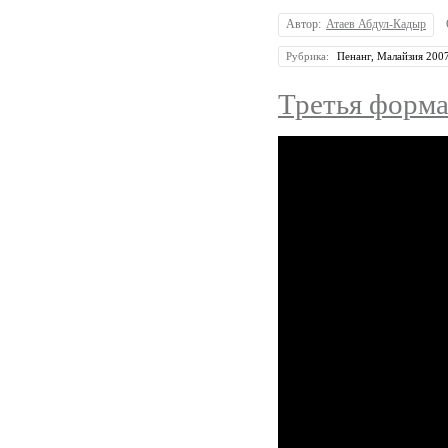
Автор:
Атаев Абдул-Кадыр
Рубрика:
Пенанг, Малайзия 200
Третья форм