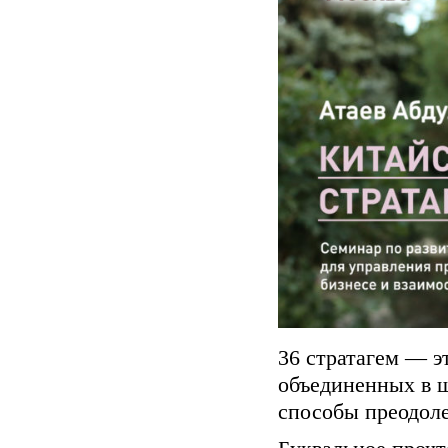
36 стратагем — э
объединенных в 
способы преодол