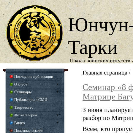
Юнчун
Тарки
Школа воинских искусств 
1987
Год основания школы
Главная страница
/
Последние публикации
О клубе
Семинар «8 ф
Семинары
Матрице Багу
Публикации в СМИ
Творчество
3 июня планирует
Фото-галерея
разбор по Матриц
Видео
Всем, кто пропу
Полезные ссылки