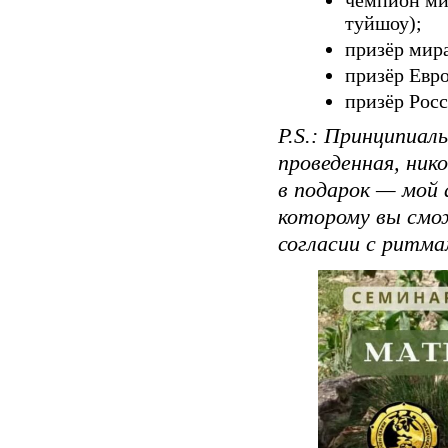
туйшоу);
призёр мира
призёр Евр
призёр Росс
P.S.: Принципиал
проведенная, ник
в подарок — мой 
которому вы смо
согласии с ритма