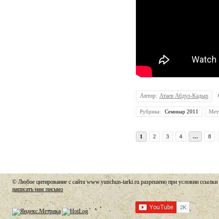
Автор:
Атаев Абдул-Кадыр
Рубрика:
Семинар 2011
Мет
1
2
3
4
…
8
© Любое цитирование с сайта www.yunchun-tarki.ru разрешено при условии ссылки 
написать нам письмо