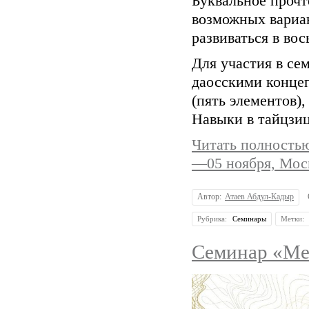
Буквальное прочт
возможных вариан
развиваться в во
Для участия в се
даосскими концеп
(пять элементов)
Навыки в тайцзиц
Читать полнос
—05 ноября, Мос
Автор:
Атаев Абдул-Кадыр
Рубрика:
Семинары
Метки:
Семинар «Ме